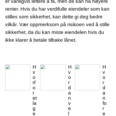
er vanligvis lettere å få, men de kan ha høyere
renter. Hvis du har verdifulle eiendeler som kan
stilles som sikkerhet, kan dette gi deg bedre
vilkår. Vær oppmerksom på risikoen ved å stille
sikkerhet, da du kan miste eiendelen hvis du
ikke klarer å betale tilbake lånet.
H
H
H
v
v
v
o
o
o
rf
r
r
o
d
d
r
a
a
et
n
n
la
v
fo
g
e
r
e
l
e