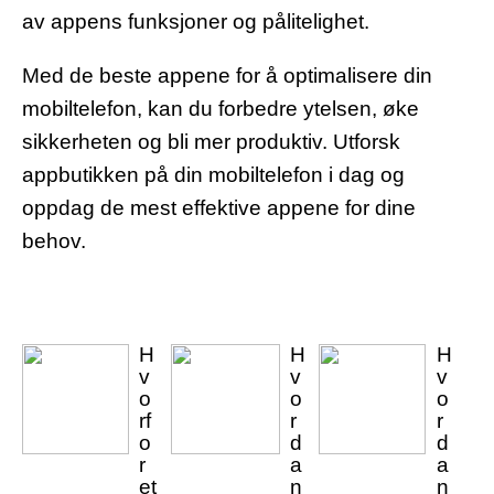
av appens funksjoner og pålitelighet.
Med de beste appene for å optimalisere din
mobiltelefon, kan du forbedre ytelsen, øke
sikkerheten og bli mer produktiv. Utforsk
appbutikken på din mobiltelefon i dag og
oppdag de mest effektive appene for dine
behov.
H
H
H
v
v
v
o
o
o
rf
r
r
o
d
d
r
a
a
et
n
n