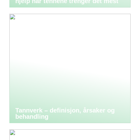
hjelp når tennene trenger det mest
Tannverk – definisjon, årsaker og
behandling