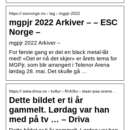
https:// escnorge.no › tag › mgpjr-2022
mgpjr 2022 Arkiver – – ESC
Norge –
mgpjr 2022 Arkiver –
For første gang er det en black metal-låt
med! «Det er nå det skjer» er årets tema for
MGPjr, som blir arrangert i Telenor Arena
lørdag 28. mai. Det skulle gå …
https:// www.driva.no › kultur › RrAJbx › staar-paa-scene…
Dette bildet er ti år
gammelt. Lørdag var han
med på tv … – Driva