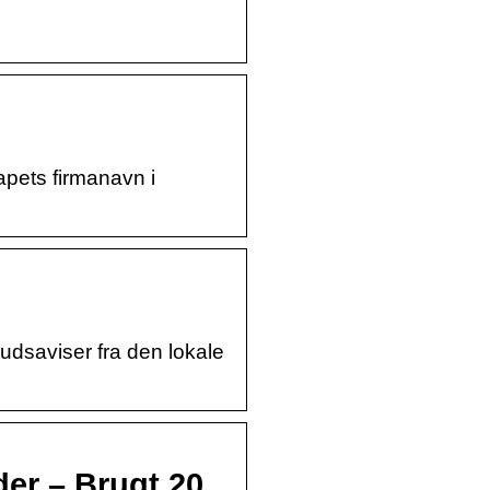
pets firmanavn i
udsaviser fra den lokale
er – Brugt 20