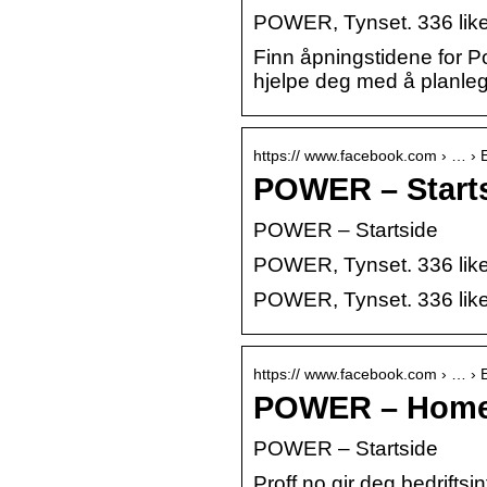
POWER, Tynset. 336 liker 
Finn åpningstidene for 
hjelpe deg med å planlegg
https:// www.facebook.com › … › E
POWER – Starts
POWER – Startside
POWER, Tynset. 336 likes
POWER, Tynset. 336 liker 
https:// www.facebook.com › … › E
POWER – Home
POWER – Startside
Proff.no gir deg bedrift