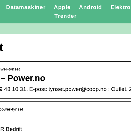
Datamaskiner
Apple
Android
Elektro
Trender
t
ower-tynset
– Power.no
9 48 10 31. E-post: tynset.power@coop.no ; Outlet.
› power-tynset
 Bedrift