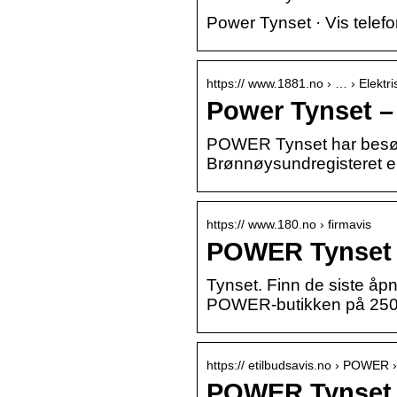
Power Tynset · Vis telefo
https:// www.1881.no › … › Elektri
Power Tynset –
POWER Tynset har besøks
Brønnøysundregisteret 
https:// www.180.no › firmavis
POWER Tynset 
Tynset. Finn de siste åp
POWER-butikken på 2500
https:// etilbudsavis.no › POWER 
POWER Tynset –