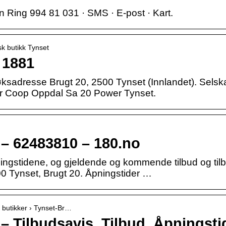
n Ring 994 81 031 · SMS · E-post · Kart.
sk butikk Tynset
 1881
adresse Brugt 20, 2500 Tynset (Innlandet). Selska
er Coop Oppdal Sa 20 Power Tynset.
– 62483810 – 180.no
ningstidene, og gjeldende og kommende tilbud og tilb
 Tynset, Brugt 20. Åpningstider …
› butikker › Tynset-Br…
 Tilbudsavis, Tilbud, Åpningstid