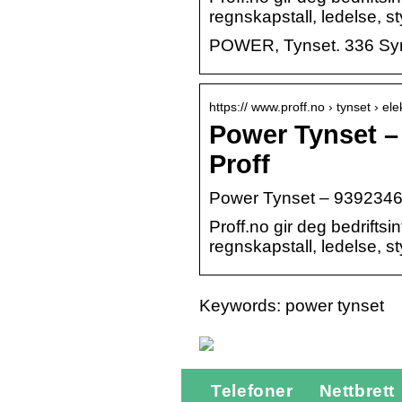
regnskapstall, ledelse, s
POWER, Tynset. 336 Syne
https:// www.proff.no › tynset › elek
Power Tynset –
Proff
Power Tynset – 9392346
Proff.no gir deg bedrift
regnskapstall, ledelse, s
Keywords: power tynset
Telefoner
Nettbrett