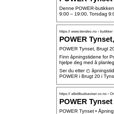
Denne POWER-butikken ha
9:00 – 19:00, Torsdag 9:
https:// www.tiendeo.no › butikker
POWER Tynset, 
POWER Tynset, Brugt 20 
Finn åpningstidene for 
hjelpe deg med å planleg
Ser du etter ◴ åpningsti
POWER i Brugt 20 i Tyns
https:// alletilbudsaviser.co.no › 
POWER Tynset •
POWER Tynset • Åpningst