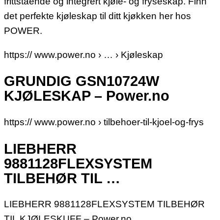
frittstående og integrert kjøle- og fryseskap. Finn
det perfekte kjøleskap til ditt kjøkken her hos
POWER.
https:// www.power.no › … › Kjøleskap
GRUNDIG GSN10724W
KJØLESKAP – Power.no
https:// www.power.no › tilbehoer-til-kjoel-og-frys
LIEBHERR
9881128FLEXSYSTEM
TILBEHØR TIL …
LIEBHERR 9881128FLEXSYSTEM TILBEHØR
TIL KJØLESKUFF – Power.no