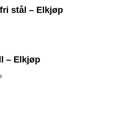
ri stål – Elkjøp
l – Elkjøp
p