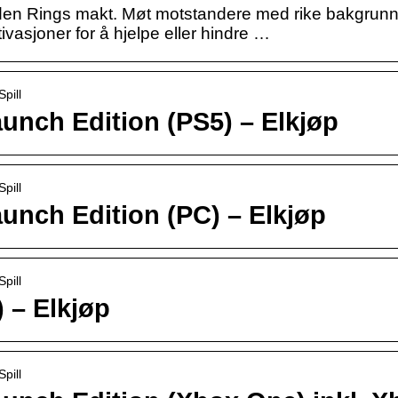
en Rings makt. Møt motstandere med rike bakgrunnsh
vasjoner for å hjelpe eller hindre …
pill
unch Edition (PS5) – Elkjøp
pill
unch Edition (PC) – Elkjøp
pill
 – Elkjøp
pill