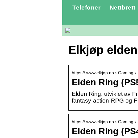
Telefoner
Nettbrett
Elkjøp elden
https:// www.elkjop.no › Gaming › S
Elden Ring (PS5
Elden Ring, utviklet av 
fantasy-action-RPG og Fro
https:// www.elkjop.no › Gaming › S
Elden Ring (PS4