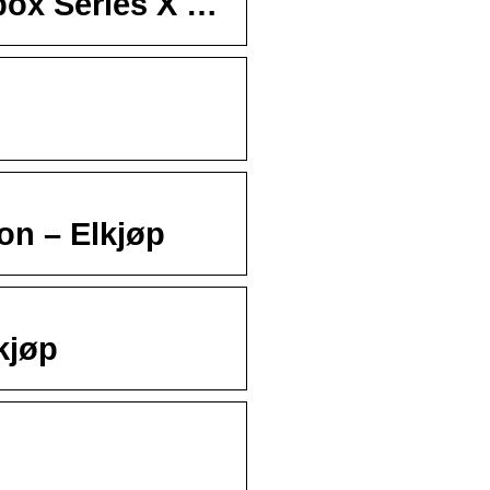
box Series X …
on – Elkjøp
kjøp