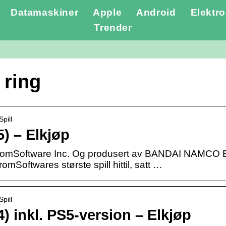
Datamaskiner
Apple
Android
Elektro
Trender
 ring
pill
) – Elkjøp
FromSoftware Inc. Og produsert av BANDAI NAMCO Ent
mSoftwares største spill hittil, satt …
pill
) inkl. PS5-version – Elkjøp