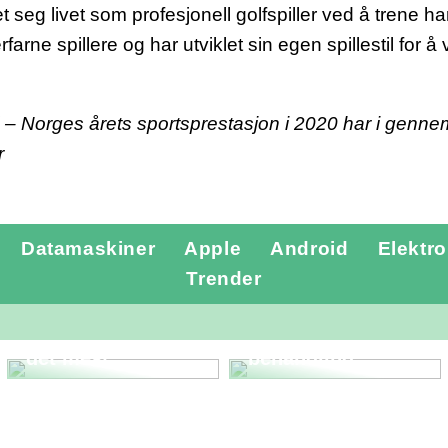
t seg livet som profesjonell golfspiller ved å trene h
erfarne spillere og har utviklet sin egen spillestil for
d – Norges årets sportsprestasjon i 2020 har i genne
r
Datamaskiner
Apple
Android
Elektro
Tannlegevakt
Trender
Lillehammer –
Tannverk –
rask hjelp når
definisjon,
tennene trenger
årsaker og
det mest
behandling