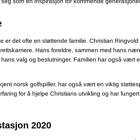
st seg som en inspirasjon for kommende generasjoner
e
er det ofte en støttende familie. Christian Ringvold h
drettskarriere. Hans foreldre, sammen med hans nære,
hans valg og beslutninger. Familien har også vært en
ent norsk golfspiller, har også vært en viktig støttes
rfaring for å hjelpe Christians utvikling og har funge
stasjon 2020