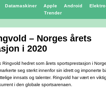
Datamaskiner
Apple
Android
Elektro
Trender
ngvold – Norges årets
sjon i 2020
rik Ringvold hedret som årets sportsprestasjon i Nor
markerte seg sterkt innenfor sin idrett og imponerte 
telige innsats og talenter. Ringvold har vært en viktig 
rrent i den globale sportsarenaen.