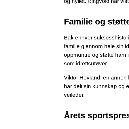
og hyllet. Ringvold har vi
Familie og støtt
Bak enhver suksesshistorie 
familie gjennom hele sin i
oppmuntre og støtte ham i 
som idrettsutøver.
Viktor Hovland, en annen kj
har delt sin kunnskap og e
veileder.
Årets sportspre