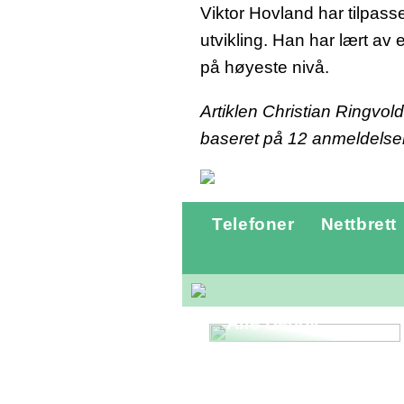
Viktor Hovland har tilpasse
utvikling. Han har lært av 
på høyeste nivå.
Artiklen Christian Ringvol
baseret på
12
anmeldelse
Telefoner
Nettbrett
Gatebukk fra
Skiltex.no:
Optimal
Trafikkstyring for
Alle Behov