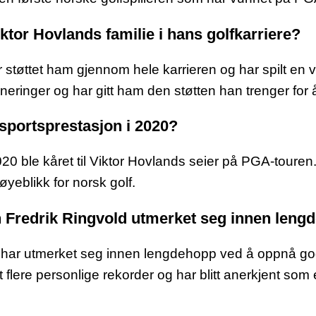
Viktor Hovlands familie i hans golfkarriere?
 støttet ham gjennom hele karrieren og har spilt en vi
rneringer og har gitt ham den støtten han trenger for å 
s sportsprestasjon i 2020?
20 ble kåret til Viktor Hovlands seier på PGA-touren.
øyeblikk for norsk golf.
n Fredrik Ringvold utmerket seg innen leng
d har utmerket seg innen lengdehopp ved å oppnå god
t flere personlige rekorder og har blitt anerkjent som e