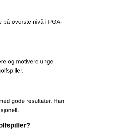
e på øverste nivå i PGA-
rere og motivere unge
lfspiller.
 med gode resultater. Han
sjonell.
lfspiller?