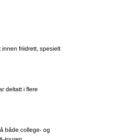
nnen friidrett, spesielt
deltatt i flere
på både college- og
A-touren.