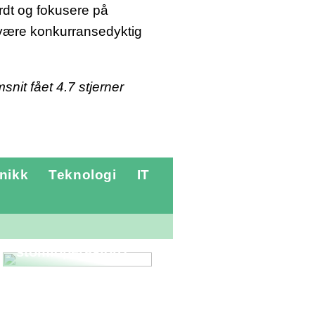
ardt og fokusere på
 å være konkurransedyktig
msnit fået
4.7
stjerner
nikk
Teknologi
IT
Hvordan foregår
en
stomioperasjon?