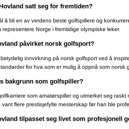
 Hovland satt seg for fremtiden?
 å bli en av verdens beste golfspillere og konkurrer
 representere Norge i fremtidige olympiske leker.
vland påvirket norsk golfsport?
 betydelig innvirkning på norsk golfsport ved å inspi
 standarder for hva som er mulig å oppnå som norsk go
s bakgrunn som golfspiller?
 golfkarriere som amatørspiller og utmerket seg raskt
g vant flere prestisjefylte mesterskap før han ble profe
land tilpasset seg livet som profesjonell go