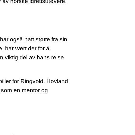
 av norske idrettsutøvere.
ar også hatt støtte fra sin
 har vært der for å
 viktig del av hans reise
piller for Ringvold. Hovland
rt som en mentor og