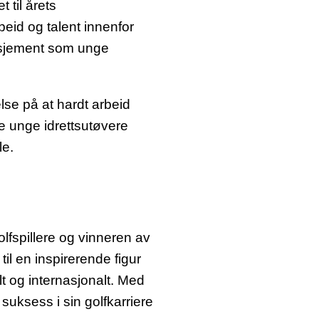
 til årets
beid og talent innenfor
gasjement som unge
lse på at hardt arbeid
re unge idrettsutøvere
le.
lfspillere og vinneren av
il en inspirerende figur
lt og internasjonalt. Med
 suksess i sin golfkarriere