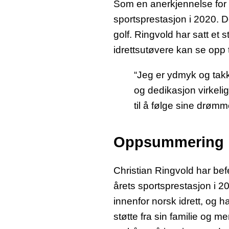
Som en anerkjennelse for si
sportsprestasjon i 2020. D
golf. Ringvold har satt e
idrettsutøvere kan se opp ti
“Jeg er ydmyk og takk
og dedikasjon virkeli
til å følge sine drømme
Oppsummering
Christian Ringvold har bef
årets sportsprestasjon i 20
innenfor norsk idrett, og h
støtte fra sin familie og m