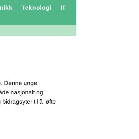
nikk
Teknologi
IT
ge. Denne unge
både nasjonalt og
bidragsyter til å løfte