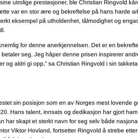
ne utrolige prestasjoner, ble Christian Ringvold kåret
ette var en stor ære og bekreftelse på hans harde ar
t sterkt eksempel på utholdenhet, tålmodighet og en
l.
nemlig for denne anerkjennelsen. Det er en bekrefte
g betaler seg. Jeg håper denne prisen inspirerer and
r og aldri gi opp,” sa Christian Ringvold i sin takketa
estet sin posisjon som en av Norges mest lovende go
20. Hans talent, innsats og dedikasjon har gjort ham t
an har skapt et sterkt navn for seg selv både nasjona
entor Viktor Hovland, fortsetter Ringvold å strebe etter