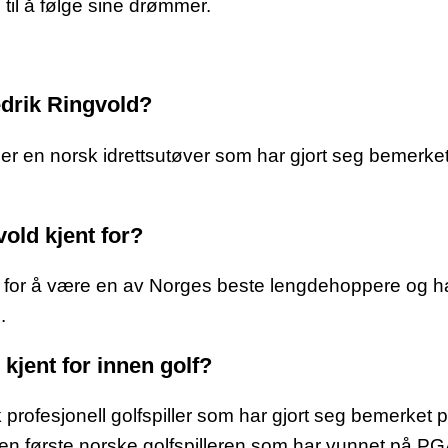
 til å følge sine drømmer.
edrik Ringvold?
er en norsk idrettsutøver som har gjort seg bemerket i
old kjent for?
t for å være en av Norges beste lengdehoppere og har 
.
kjent for innen golf?
 profesjonell golfspiller som har gjort seg bemerket 
den første norske golfspilleren som har vunnet på PG