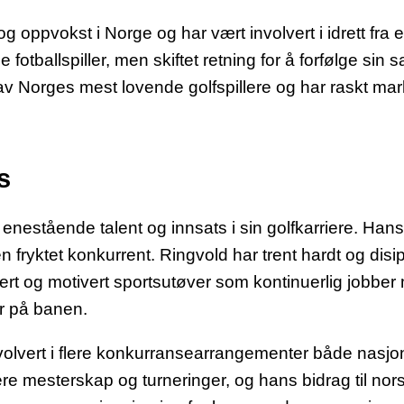
og oppvokst i Norge og har vært involvert i idrett fra 
 fotballspiller, men skiftet retning for å forfølge sin
en av Norges mest lovende golfspillere og har raskt ma
s
 enestående talent og innsats i sin golfkarriere. Hans
en fryktet konkurrent. Ringvold har trent hardt og disipl
ert og motivert sportsutøver som kontinuerlig jobber
er på banen.
olvert i flere konkurransearrangementer både nasjon
ere mesterskap og turneringer, og hans bidrag til norsk